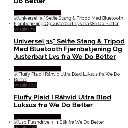
Do Better
Købes hos Wedobetter
Udsalg 17%
Universel 35" Selfie Stang & Tripod
Med Bluetooth Fjernbetjening Og
Justerbart Lys fra We Do Better
Købes hos Wedobetter
Udsalg 20%
Fluffy Plaid I Råhvid Ultra Blød
Luksus fra We Do Better
Købes hos Wedobetter
Udsalg 32%