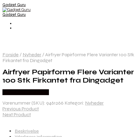
Gadget Guru
Gadget Guru
Forside
/
Nyheder
/
Airfryer Papirforme Flere Varianter 100 Stk
Firkantet fra Dingadget
Airfryer Papirforme Flere Varianter
100 Stk Firkantet fra Dingadget
Købes hos Dingadget
Varenummer (SKU):
9461266
Kategori:
Nyheder
Previous Product
Next Product
Beskrivelse
Yderligere information