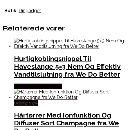
Butik
Dingadget
Relaterede varer
Hurtigkoblingsnippel Til
Haveslange 5×3 Nem Og Effektiv
Vandtilslutning fra We Do Better
Købes hos Wedobetter
Udsalg 65%
Hårtørrer Med Ionfunktion Og
Diffuser Sort Champagne fra We