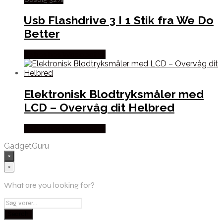
Usb Flashdrive 3 I 1 Stik fra We Do
Better
Købes hos Wedobetter
Elektronisk Blodtryksmåler med
LCD – Overvåg dit Helbred
Købes hos Wedobetter
GadgetGuru
×
×
What are you looking for?